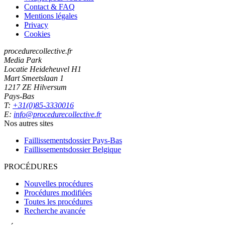
Contact & FAQ
Mentions légales
Privacy
Cookies
procedurecollective.fr
Media Park
Locatie Heideheuvel H1
Mart Smeetslaan 1
1217 ZE Hilversum
Pays-Bas
T:
+31(0)85-3330016
E:
info@procedurecollective.fr
Nos autres sites
Faillissementsdossier
Pays-Bas
Faillissementsdossier
Belgique
PROCÉDURES
Nouvelles procédures
Procédures modifiées
Toutes les procédures
Recherche avancée