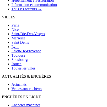
Hébergement et restauration
Information et communication
Tous les secteurs →
VILLES
Paris
Nice
Saint-Die-Des-Vosges
Marseille
Saint Denis
Lyon
Salon-De-Provence
Toulouse
Strasbourg
Rouen
Toutes les villes →
ACTUALITÉS & ENCHÈRES
Actualités
Ventes aux enchères
ENCHÈRES EN LIGNE
Enchères machines