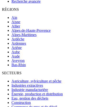
Recherche avancée
RÉGIONS
Ain
Aisne
Allier
Alpes-de-Haute-Provence
Alpes-Maritimes
Ardèche
Ardennes
Ariège
Aube
Aude
Aveyron
Bas-Rhin
SECTEURS
Agriculture, sylviculture et pêche
Industries extractives
Industrie manufacturière
Énergie, production et distribution
Eau, gestion des déchets
Construction
Commerce de gros et de détail