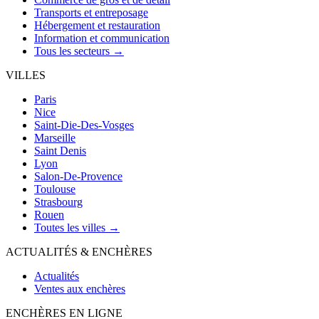
Transports et entreposage
Hébergement et restauration
Information et communication
Tous les secteurs →
VILLES
Paris
Nice
Saint-Die-Des-Vosges
Marseille
Saint Denis
Lyon
Salon-De-Provence
Toulouse
Strasbourg
Rouen
Toutes les villes →
ACTUALITÉS & ENCHÈRES
Actualités
Ventes aux enchères
ENCHÈRES EN LIGNE