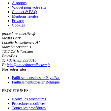
À propos
Widget pour votre site
Contact & FAQ
Mentions légales
Privacy
Cookies
procedurecollective.fr
Media Park
Locatie Heideheuvel H1
Mart Smeetslaan 1
1217 ZE Hilversum
Pays-Bas
T:
+31(0)85-3330016
E:
info@procedurecollective.fr
Nos autres sites
Faillissementsdossier
Pays-Bas
Faillissementsdossier
Belgique
PROCÉDURES
Nouvelles procédures
Procédures modifiées
Toutes les procédures