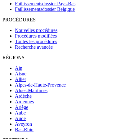
Faillissementsdossier
Pays-Bas
Faillissementsdossier
Belgique
PROCÉDURES
Nouvelles procédures
Procédures modifiées
Toutes les procédures
Recherche avancée
RÉGIONS
Ain
Aisne
Allier
Alpes-de-Haute-Provence
Alpes-Maritimes
Ardèche
Ardennes
Ariège
Aube
Aude
Aveyron
Bas-Rhin