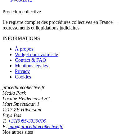
Procedure
collective
Le registre complet des procédures collectives en France —
redressements et liquidations judiciaires.
INFORMATIONS
À propos
Widget pour votre site
Contact & FAQ
Mentions légales
Privacy
Cookies
procedurecollective.fr
Media Park
Locatie Heideheuvel H1
Mart Smeetslaan 1
1217 ZE Hilversum
Pays-Bas
T:
+31(0)85-3330016
E:
info@procedurecollective.fr
Nos autres sites