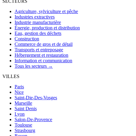
SECTEURS
Agriculture, sylviculture et pêche
Industries extractives
Industrie manufacturière
Énergie, production et distribution
Eau, gestion des déchets
Construction
Commerce de gros et de détail
Transports et entreposage
Hébergement et restauration
Information et communication
Tous les secteurs →
VILLES
Paris
Nice
Saint-Die-Des-Vosges
Marseille
Saint Denis
Lyon
Salon-De-Provence
Toulouse
Strasbourg
Rouen