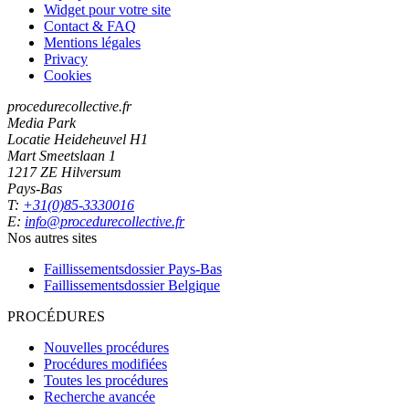
Widget pour votre site
Contact & FAQ
Mentions légales
Privacy
Cookies
procedurecollective.fr
Media Park
Locatie Heideheuvel H1
Mart Smeetslaan 1
1217 ZE Hilversum
Pays-Bas
T:
+31(0)85-3330016
E:
info@procedurecollective.fr
Nos autres sites
Faillissementsdossier
Pays-Bas
Faillissementsdossier
Belgique
PROCÉDURES
Nouvelles procédures
Procédures modifiées
Toutes les procédures
Recherche avancée