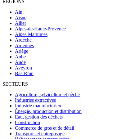
RÉGIONS
Ain
Aisne
Allier
Alpes-de-Haute-Provence
Alpes-Maritimes
Ardèche
Ardennes
Ariège
Aube
Aude
Aveyron
Bas-Rhin
SECTEURS
Agriculture, sylviculture et pêche
Industries extractives
Industrie manufacturière
Énergie, production et distribution
Eau, gestion des déchets
Construction
Commerce de gros et de détail
Transports et entreposage