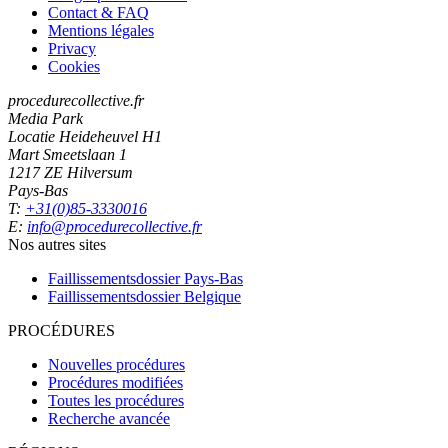
Contact & FAQ
Mentions légales
Privacy
Cookies
procedurecollective.fr
Media Park
Locatie Heideheuvel H1
Mart Smeetslaan 1
1217 ZE Hilversum
Pays-Bas
T:
+31(0)85-3330016
E:
info@procedurecollective.fr
Nos autres sites
Faillissementsdossier
Pays-Bas
Faillissementsdossier
Belgique
PROCÉDURES
Nouvelles procédures
Procédures modifiées
Toutes les procédures
Recherche avancée