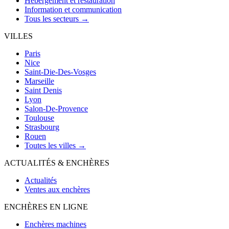
Hébergement et restauration
Information et communication
Tous les secteurs →
VILLES
Paris
Nice
Saint-Die-Des-Vosges
Marseille
Saint Denis
Lyon
Salon-De-Provence
Toulouse
Strasbourg
Rouen
Toutes les villes →
ACTUALITÉS & ENCHÈRES
Actualités
Ventes aux enchères
ENCHÈRES EN LIGNE
Enchères machines