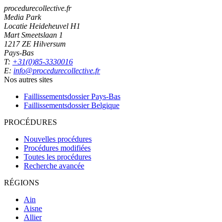
procedurecollective.fr
Media Park
Locatie Heideheuvel H1
Mart Smeetslaan 1
1217 ZE Hilversum
Pays-Bas
T:
+31(0)85-3330016
E:
info@procedurecollective.fr
Nos autres sites
Faillissementsdossier
Pays-Bas
Faillissementsdossier
Belgique
PROCÉDURES
Nouvelles procédures
Procédures modifiées
Toutes les procédures
Recherche avancée
RÉGIONS
Ain
Aisne
Allier