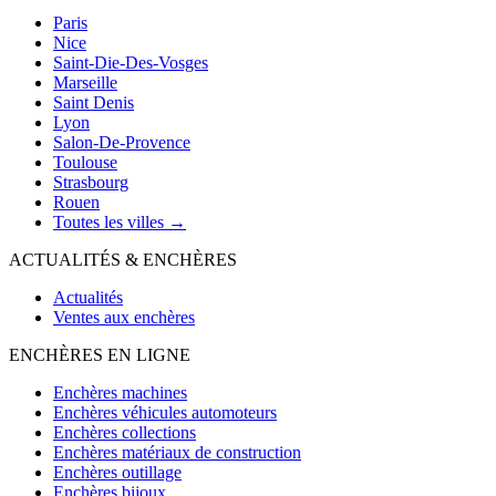
Paris
Nice
Saint-Die-Des-Vosges
Marseille
Saint Denis
Lyon
Salon-De-Provence
Toulouse
Strasbourg
Rouen
Toutes les villes →
ACTUALITÉS & ENCHÈRES
Actualités
Ventes aux enchères
ENCHÈRES EN LIGNE
Enchères machines
Enchères véhicules automoteurs
Enchères collections
Enchères matériaux de construction
Enchères outillage
Enchères bijoux