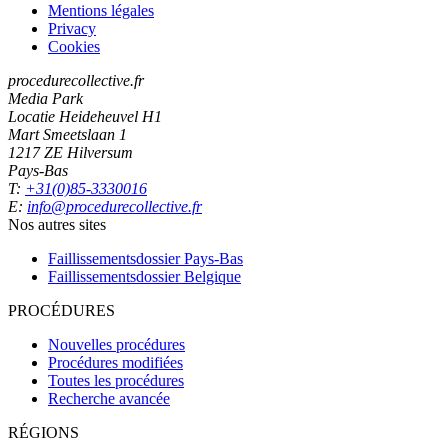
Mentions légales
Privacy
Cookies
procedurecollective.fr
Media Park
Locatie Heideheuvel H1
Mart Smeetslaan 1
1217 ZE Hilversum
Pays-Bas
T:
+31(0)85-3330016
E:
info@procedurecollective.fr
Nos autres sites
Faillissementsdossier
Pays-Bas
Faillissementsdossier
Belgique
PROCÉDURES
Nouvelles procédures
Procédures modifiées
Toutes les procédures
Recherche avancée
RÉGIONS