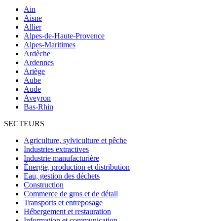
Ain
Aisne
Allier
Alpes-de-Haute-Provence
Alpes-Maritimes
Ardèche
Ardennes
Ariège
Aube
Aude
Aveyron
Bas-Rhin
SECTEURS
Agriculture, sylviculture et pêche
Industries extractives
Industrie manufacturière
Énergie, production et distribution
Eau, gestion des déchets
Construction
Commerce de gros et de détail
Transports et entreposage
Hébergement et restauration
Information et communication