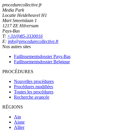
procedurecollective.fr
Media Park
Locatie Heideheuvel H1
Mart Smeetslaan 1
1217 ZE Hilversum
Pays-Bas
T:
+31(0)85-3330016
E:
info@procedurecollective.fr
Nos autres sites
Faillissementsdossier
Pays-Bas
Faillissementsdossier
Belgique
PROCÉDURES
Nouvelles procédures
Procédures modifiées
Toutes les procédures
Recherche avancée
RÉGIONS
Ain
Aisne
Allier