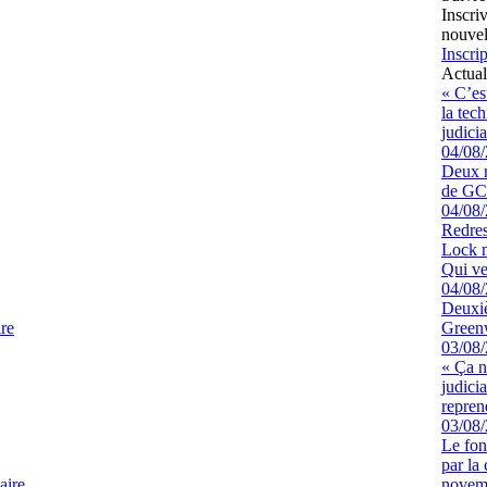
Inscri
nouvel
Inscrip
Actual
« C’es
la tec
judicia
04/08
Deux m
de GCK
04/08
Redres
Lock n
Qui ve
04/08
Deuxiè
re
Greenw
03/08
« Ça ne
judici
repren
03/08
Le fon
par la
aire
novem