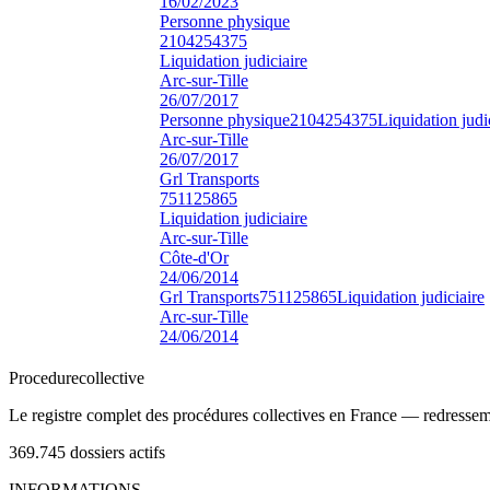
16/02/2023
Personne physique
2104254375
Liquidation judiciaire
Arc-sur-Tille
26/07/2017
Personne physique
2104254375
Liquidation judi
Arc-sur-Tille
26/07/2017
Grl Transports
751125865
Liquidation judiciaire
Arc-sur-Tille
Côte-d'Or
24/06/2014
Grl Transports
751125865
Liquidation judiciaire
Arc-sur-Tille
24/06/2014
Procedure
collective
Le registre complet des procédures collectives en France — redressemen
369.745
dossiers actifs
INFORMATIONS