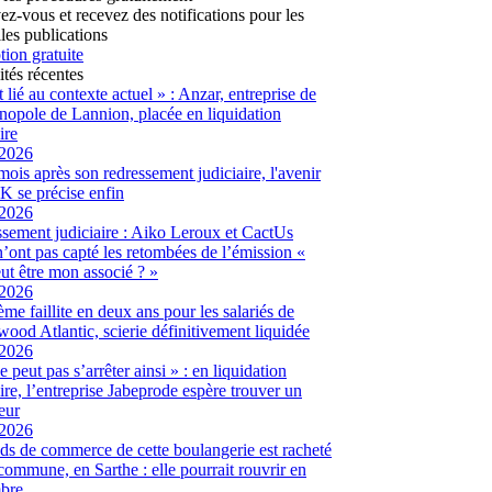
vez-vous et recevez des notifications pour les
les publications
tion gratuite
ités récentes
t lié au contexte actuel » : Anzar, entreprise de
hnopole de Lannion, placée en liquidation
ire
/2026
ois après son redressement judiciaire, l'avenir
 se précise enfin
/2026
sement judiciaire : Aiko Leroux et CactUs
’ont pas capté les retombées de l’émission «
ut être mon associé ? »
/2026
me faillite en deux ans pour les salariés de
ood Atlantic, scierie définitivement liquidée
/2026
 peut pas s’arrêter ainsi » : en liquidation
aire, l’entreprise Jabeprode espère trouver un
eur
/2026
ds de commerce de cette boulangerie est racheté
 commune, en Sarthe : elle pourrait rouvrir en
bre