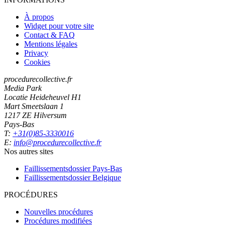
À propos
Widget pour votre site
Contact & FAQ
Mentions légales
Privacy
Cookies
procedurecollective.fr
Media Park
Locatie Heideheuvel H1
Mart Smeetslaan 1
1217 ZE Hilversum
Pays-Bas
T:
+31(0)85-3330016
E:
info@procedurecollective.fr
Nos autres sites
Faillissementsdossier
Pays-Bas
Faillissementsdossier
Belgique
PROCÉDURES
Nouvelles procédures
Procédures modifiées