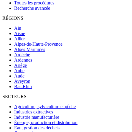
Toutes les procédures
Recherche avancée
RÉGIONS
Ain
Aisne
Allier
Alpes-de-Haute-Provence
Alpes-Maritimes
Ardèche
Ardennes
Ariège
Aube
Aude
Aveyron
Bas-Rhin
SECTEURS
Agriculture, sylviculture et pêche
Industries extractives
Industrie manufacturière
Énergie, production et distribution
Eau, gestion des déchets