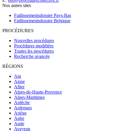
E:
info@procedurecollective.fr
Nos autres sites
Faillissementsdossier
Pays-Bas
Faillissementsdossier
Belgique
PROCÉDURES
Nouvelles procédures
Procédures modifiées
Toutes les procédures
Recherche avancée
RÉGIONS
Ain
Aisne
Allier
Alpes-de-Haute-Provence
Alpes-Maritimes
Ardèche
Ardennes
Ariège
Aube
Aude
Aveyron