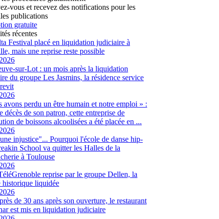
vez-vous et recevez des notifications pour les
les publications
tion gratuite
ités récentes
ta Festival placé en liquidation judiciaire à
lle, mais une reprise reste possible
/2026
euve-sur-Lot : un mois après la liquidation
aire du groupe Les Jasmins, la résidence service
revit
/2026
 avons perdu un être humain et notre emploi » :
le décès de son patron, cette entreprise de
ution de boissons alcoolisées a été placée en ...
/2026
 une injustice"... Pourquoi l'école de danse hip-
eakin School va quitter les Halles de la
cherie à Toulouse
/2026
 TéléGrenoble reprise par le groupe Dellen, la
é historique liquidée
/2026
 près de 30 ans après son ouverture, le restaurant
ar est mis en liquidation judiciaire
/2026