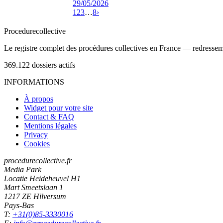
29/05/2026
1
2
3
…
8
›
Procedure
collective
Le registre complet des procédures collectives en France — redressemen
369.122
dossiers actifs
INFORMATIONS
À propos
Widget pour votre site
Contact & FAQ
Mentions légales
Privacy
Cookies
procedurecollective.fr
Media Park
Locatie Heideheuvel H1
Mart Smeetslaan 1
1217 ZE Hilversum
Pays-Bas
T:
+31(0)85-3330016