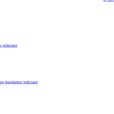
n judiciaire
re liquidation judiciaire