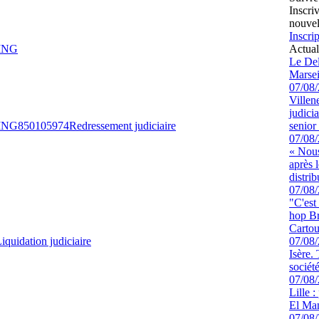
Inscri
nouvel
Inscrip
ING
Actual
Le Del
Marsei
07/08
Villen
judici
ING
850105974
Redressement judiciaire
senior 
07/08
« Nous
après 
distrib
07/08
"C'est
hop Br
Cartou
iquidation judiciaire
07/08
Isère.
sociét
07/08
Lille :
El Man
07/08