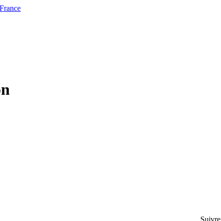
 France
on
Suivre