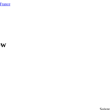
 France
ow
Suivre