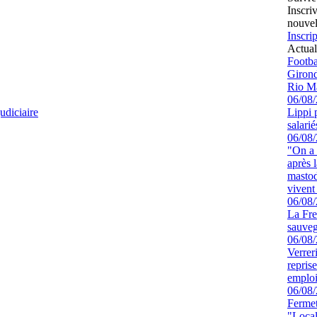
Inscri
nouvel
Inscrip
Actual
Footbal
Girond
Rio M
06/08
udiciaire
Lippi 
salari
06/08
"On a 
après l
mastod
vivent 
06/08
La Fre
sauve
06/08
Verrer
repris
emploi
06/08
Fermet
"Local