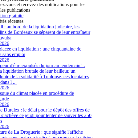
vez-vous et recevez des notifications pour les
les publications
tion gratuite
ités récentes
l : au bord de la liquidation judicaire, les
ins de Bordeaux se séparent de leur entraîneur
avuba
/2026
placée en liquidation : une cinquantaine de
és sans emploi
/2026
peur d'être expulsés du jour au lendemain" :
a liquidation brutale de leur bailleur, un
onte de la solidarité à Toulouse, ces locataires
dans l ...
/2026
sque du climat placée en procédure de
garde
/2026
ie Duralex : le délai pour le dépôt des offres de
e s’achève ce jeudi pour tenter de sauver les 250
s
/2026
ure de La Droguerie : que signifie l'affiche
 mis sous main de justice" apparue sur la vitrine