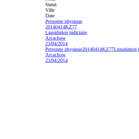
Statut
Ville
Date
Personne physique
20140414KZ77
Liquidation judiciaire
Arcachow
23/04/2014
Personne physique
20140414KZ77
Liquidation j
Arcachow
23/04/2014