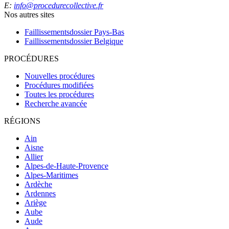
E:
info@procedurecollective.fr
Nos autres sites
Faillissementsdossier
Pays-Bas
Faillissementsdossier
Belgique
PROCÉDURES
Nouvelles procédures
Procédures modifiées
Toutes les procédures
Recherche avancée
RÉGIONS
Ain
Aisne
Allier
Alpes-de-Haute-Provence
Alpes-Maritimes
Ardèche
Ardennes
Ariège
Aube
Aude