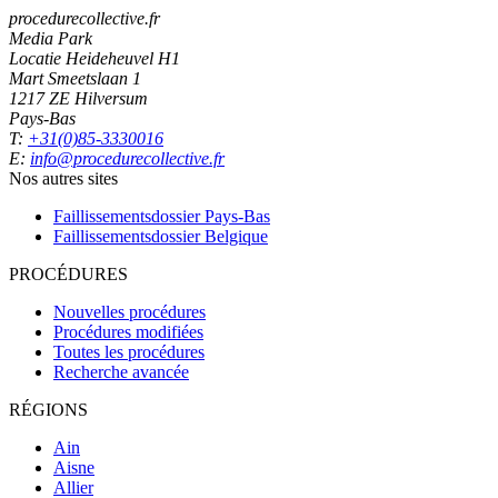
procedurecollective.fr
Media Park
Locatie Heideheuvel H1
Mart Smeetslaan 1
1217 ZE Hilversum
Pays-Bas
T:
+31(0)85-3330016
E:
info@procedurecollective.fr
Nos autres sites
Faillissementsdossier
Pays-Bas
Faillissementsdossier
Belgique
PROCÉDURES
Nouvelles procédures
Procédures modifiées
Toutes les procédures
Recherche avancée
RÉGIONS
Ain
Aisne
Allier