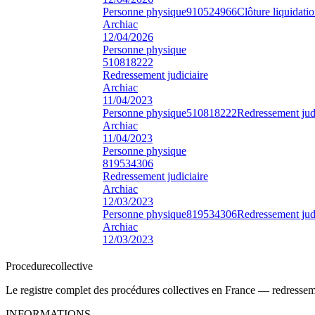
Personne physique
910524966
Clôture liquidatio
Archiac
12/04/2026
Personne physique
510818222
Redressement judiciaire
Archiac
11/04/2023
Personne physique
510818222
Redressement judi
Archiac
11/04/2023
Personne physique
819534306
Redressement judiciaire
Archiac
12/03/2023
Personne physique
819534306
Redressement judi
Archiac
12/03/2023
Procedure
collective
Le registre complet des procédures collectives en France — redressemen
INFORMATIONS