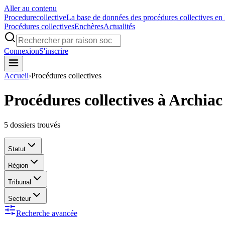
Aller au contenu
Procedure
collective
La base de données des procédures collectives en
Procédures collectives
Enchères
Actualités
Connexion
S'inscrire
Accueil
›
Procédures collectives
Procédures collectives à Archiac
5
dossiers trouvés
Statut
Région
Tribunal
Secteur
Recherche avancée