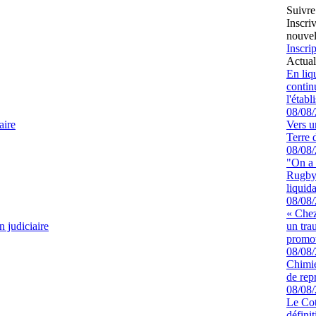
Suivre
Inscri
nouvel
Inscrip
Actual
En liq
continu
l'étab
08/08
aire
Vers u
Terre 
08/08
"On a 
Rugby 
liquida
08/08
« Chez
n judiciaire
un tra
promot
08/08
Chimie
de rep
08/08
Le Cot
défini