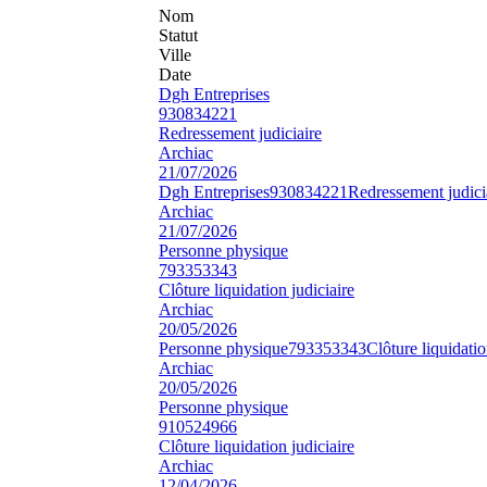
Nom
Statut
Ville
Date
Dgh Entreprises
930834221
Redressement judiciaire
Archiac
21/07/2026
Dgh Entreprises
930834221
Redressement judici
Archiac
21/07/2026
Personne physique
793353343
Clôture liquidation judiciaire
Archiac
20/05/2026
Personne physique
793353343
Clôture liquidatio
Archiac
20/05/2026
Personne physique
910524966
Clôture liquidation judiciaire
Archiac
12/04/2026