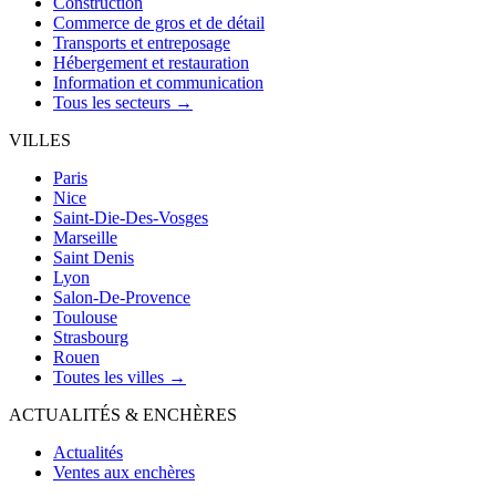
Construction
Commerce de gros et de détail
Transports et entreposage
Hébergement et restauration
Information et communication
Tous les secteurs →
VILLES
Paris
Nice
Saint-Die-Des-Vosges
Marseille
Saint Denis
Lyon
Salon-De-Provence
Toulouse
Strasbourg
Rouen
Toutes les villes →
ACTUALITÉS & ENCHÈRES
Actualités
Ventes aux enchères