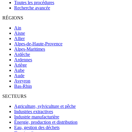
Toutes les procédures
Recherche avancée
RÉGIONS
Ain
Aisne
Allier
Alpes-de-Haute-Provence
Alpes-Maritimes
Ardèche
Ardennes
Ariège
Aube
Aude
Aveyron
Bas-Rhin
SECTEURS
Agriculture, sylviculture et pêche
Industries extractives
Industrie manufacturière
Énergie, production et distribution
Eau, gestion des déchets