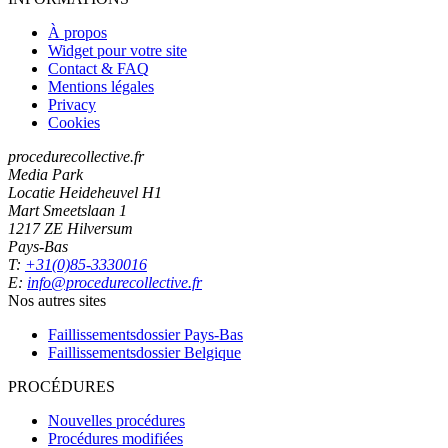
À propos
Widget pour votre site
Contact & FAQ
Mentions légales
Privacy
Cookies
procedurecollective.fr
Media Park
Locatie Heideheuvel H1
Mart Smeetslaan 1
1217 ZE Hilversum
Pays-Bas
T:
+31(0)85-3330016
E:
info@procedurecollective.fr
Nos autres sites
Faillissementsdossier
Pays-Bas
Faillissementsdossier
Belgique
PROCÉDURES
Nouvelles procédures
Procédures modifiées