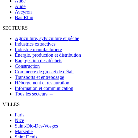
Aube
Aude
Aveyron
Bas-Rhin
SECTEURS
Agriculture, sylviculture et pêche
Industries extractives
Industrie manufacturière
Énergie, production et distribution
Eau, gestion des déchets
Construction
Commerce de gros et de détail
Transports et entreposage
Hébergement et restauration
Information et communication
Tous les secteurs →
VILLES
Paris
Nice
Saint-Die-Des-Vosges
Marseille
Saint Denis