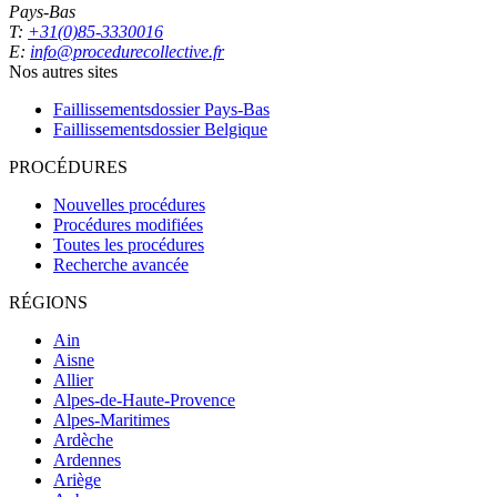
Pays-Bas
T:
+31(0)85-3330016
E:
info@procedurecollective.fr
Nos autres sites
Faillissementsdossier
Pays-Bas
Faillissementsdossier
Belgique
PROCÉDURES
Nouvelles procédures
Procédures modifiées
Toutes les procédures
Recherche avancée
RÉGIONS
Ain
Aisne
Allier
Alpes-de-Haute-Provence
Alpes-Maritimes
Ardèche
Ardennes
Ariège