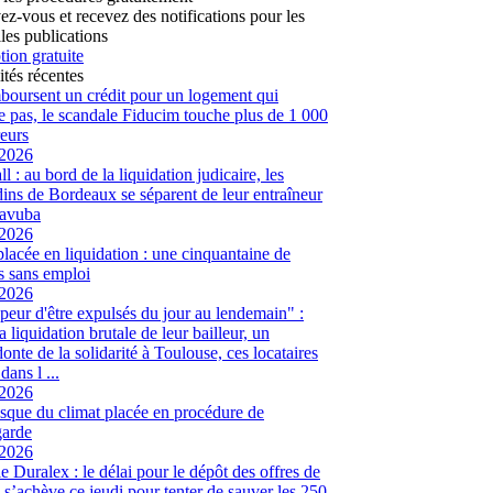
vez-vous et recevez des notifications pour les
les publications
tion gratuite
ités récentes
mboursent un crédit pour un logement qui
te pas, le scandale Fiducim touche plus de 1 000
eurs
/2026
l : au bord de la liquidation judicaire, les
ins de Bordeaux se séparent de leur entraîneur
avuba
/2026
placée en liquidation : une cinquantaine de
és sans emploi
/2026
peur d'être expulsés du jour au lendemain" :
a liquidation brutale de leur bailleur, un
onte de la solidarité à Toulouse, ces locataires
dans l ...
/2026
sque du climat placée en procédure de
garde
/2026
ie Duralex : le délai pour le dépôt des offres de
e s’achève ce jeudi pour tenter de sauver les 250