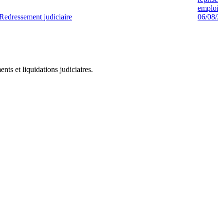
emploi
Redressement judiciaire
06/08
ts et liquidations judiciaires.