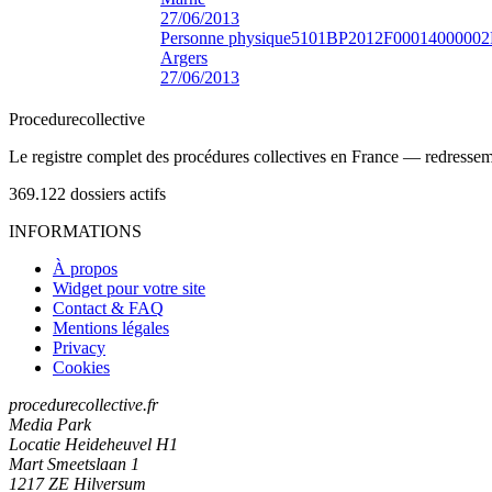
27/06/2013
Personne physique
5101BP2012F00014000002
Argers
27/06/2013
Procedure
collective
Le registre complet des procédures collectives en France — redressemen
369.122
dossiers actifs
INFORMATIONS
À propos
Widget pour votre site
Contact & FAQ
Mentions légales
Privacy
Cookies
procedurecollective.fr
Media Park
Locatie Heideheuvel H1
Mart Smeetslaan 1
1217 ZE Hilversum