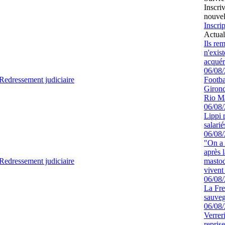
Inscri
nouvel
Inscrip
Actual
Ils re
n'exis
acquér
06/08
Redressement judiciaire
Footbal
Girond
Rio M
06/08
Lippi 
salari
06/08
"On a 
après l
Redressement judiciaire
mastod
vivent 
06/08
La Fre
sauve
06/08
Verrer
repris