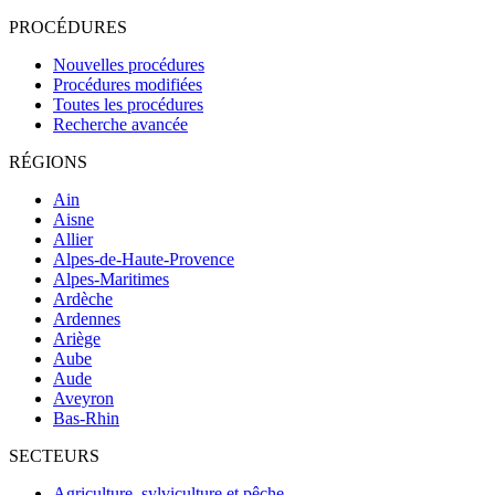
PROCÉDURES
Nouvelles procédures
Procédures modifiées
Toutes les procédures
Recherche avancée
RÉGIONS
Ain
Aisne
Allier
Alpes-de-Haute-Provence
Alpes-Maritimes
Ardèche
Ardennes
Ariège
Aube
Aude
Aveyron
Bas-Rhin
SECTEURS
Agriculture, sylviculture et pêche