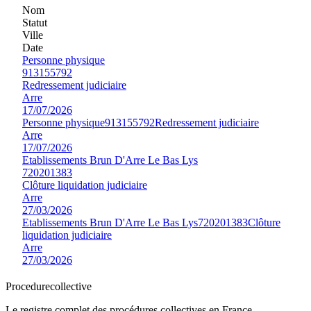
Nom
Statut
Ville
Date
Personne physique
913155792
Redressement judiciaire
Arre
17/07/2026
Personne physique
913155792
Redressement judiciaire
Arre
17/07/2026
Etablissements Brun D'Arre Le Bas Lys
720201383
Clôture liquidation judiciaire
Arre
27/03/2026
Etablissements Brun D'Arre Le Bas Lys
720201383
Clôture
liquidation judiciaire
Arre
27/03/2026
Procedure
collective
Le registre complet des procédures collectives en France —