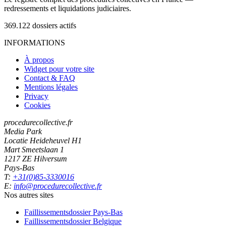
redressements et liquidations judiciaires.
369.122
dossiers actifs
INFORMATIONS
À propos
Widget pour votre site
Contact & FAQ
Mentions légales
Privacy
Cookies
procedurecollective.fr
Media Park
Locatie Heideheuvel H1
Mart Smeetslaan 1
1217 ZE Hilversum
Pays-Bas
T:
+31(0)85-3330016
E:
info@procedurecollective.fr
Nos autres sites
Faillissementsdossier
Pays-Bas
Faillissementsdossier
Belgique