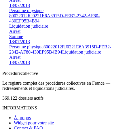
Arrest
18/07/2013
Personne physique
80022012RJ0221E6A3915D-FEB2-2342-AF80-
430EF95B4B94
Liquidation judiciaire
Arrest
Somme
18/07/2013
Personne physique
80022012RJ0221E6A3915D-FEB2-
2342-AF80-430EF95B4B94
Liquidation judiciaire
Arrest
18/07/2013
Procedure
collective
Le registre complet des procédures collectives en France —
redressements et liquidations judiciaires.
369.122
dossiers actifs
INFORMATIONS
À propos
Widget pour votre site
Contact & FAQ