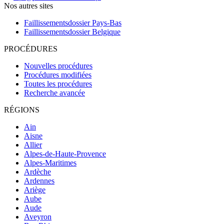
Nos autres sites
Faillissementsdossier
Pays-Bas
Faillissementsdossier
Belgique
PROCÉDURES
Nouvelles procédures
Procédures modifiées
Toutes les procédures
Recherche avancée
RÉGIONS
Ain
Aisne
Allier
Alpes-de-Haute-Provence
Alpes-Maritimes
Ardèche
Ardennes
Ariège
Aube
Aude
Aveyron