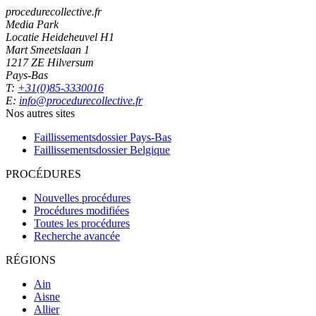
procedurecollective.fr
Media Park
Locatie Heideheuvel H1
Mart Smeetslaan 1
1217 ZE Hilversum
Pays-Bas
T:
+31(0)85-3330016
E:
info@procedurecollective.fr
Nos autres sites
Faillissementsdossier
Pays-Bas
Faillissementsdossier
Belgique
PROCÉDURES
Nouvelles procédures
Procédures modifiées
Toutes les procédures
Recherche avancée
RÉGIONS
Ain
Aisne
Allier