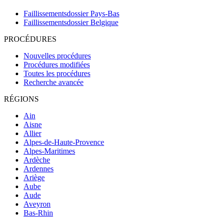
Faillissementsdossier
Pays-Bas
Faillissementsdossier
Belgique
PROCÉDURES
Nouvelles procédures
Procédures modifiées
Toutes les procédures
Recherche avancée
RÉGIONS
Ain
Aisne
Allier
Alpes-de-Haute-Provence
Alpes-Maritimes
Ardèche
Ardennes
Ariège
Aube
Aude
Aveyron
Bas-Rhin