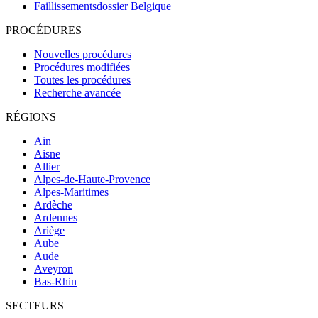
Faillissementsdossier
Belgique
PROCÉDURES
Nouvelles procédures
Procédures modifiées
Toutes les procédures
Recherche avancée
RÉGIONS
Ain
Aisne
Allier
Alpes-de-Haute-Provence
Alpes-Maritimes
Ardèche
Ardennes
Ariège
Aube
Aude
Aveyron
Bas-Rhin
SECTEURS