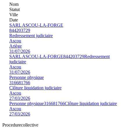
Nom
Statut
Ville
Date
SARL ASCOU-LA-FORGE
844203729
Redressement judiciaire
Ascou
Ariège
31/07/2026
SARL ASCOU-LA-FORGE
844203729
Redressement
judiciaire
Ascou
31/07/2026
Personne physique
316681766
Clôture liquidation judiciaire
Ascou
27/03/2026
Personne physique
316681766
Clôture liquidation judiciaire
Ascou
27/03/2026
Procedure
collective