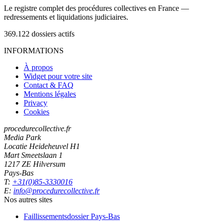
Le registre complet des procédures collectives en France —
redressements et liquidations judiciaires.
369.122
dossiers actifs
INFORMATIONS
À propos
Widget pour votre site
Contact & FAQ
Mentions légales
Privacy
Cookies
procedurecollective.fr
Media Park
Locatie Heideheuvel H1
Mart Smeetslaan 1
1217 ZE Hilversum
Pays-Bas
T:
+31(0)85-3330016
E:
info@procedurecollective.fr
Nos autres sites
Faillissementsdossier
Pays-Bas