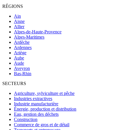
RÉGIONS
Ain
Aisne
Allier
Alpes-de-Haute-Provence
Alpes-Maritimes
Ardèche
Ardennes
Ariège
Aube
Aude
Aveyron
Bas-Rhin
SECTEURS
Agriculture, sylviculture et pêche
Industries extractives
Industrie manufacturière
Énergie, production et distribution
Eau, gestion des déchets
Construction
Commerce de gros et de détail
Transports et entreposage