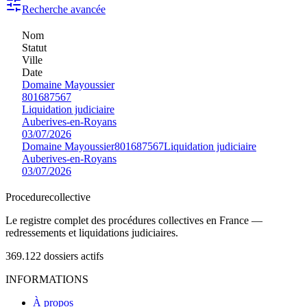
Recherche avancée
Nom
Statut
Ville
Date
Domaine Mayoussier
801687567
Liquidation judiciaire
Auberives-en-Royans
03/07/2026
Domaine Mayoussier
801687567
Liquidation judiciaire
Auberives-en-Royans
03/07/2026
Procedure
collective
Le registre complet des procédures collectives en France —
redressements et liquidations judiciaires.
369.122
dossiers actifs
INFORMATIONS
À propos