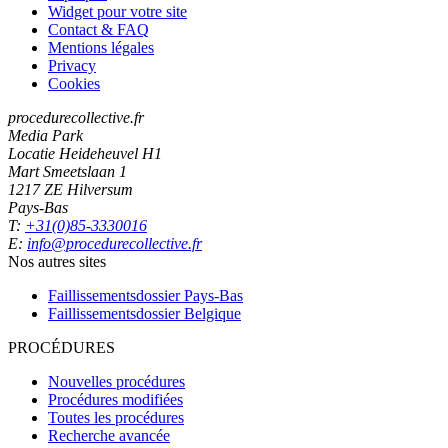
Widget pour votre site
Contact & FAQ
Mentions légales
Privacy
Cookies
procedurecollective.fr
Media Park
Locatie Heideheuvel H1
Mart Smeetslaan 1
1217 ZE Hilversum
Pays-Bas
T:
+31(0)85-3330016
E:
info@procedurecollective.fr
Nos autres sites
Faillissementsdossier
Pays-Bas
Faillissementsdossier
Belgique
PROCÉDURES
Nouvelles procédures
Procédures modifiées
Toutes les procédures
Recherche avancée