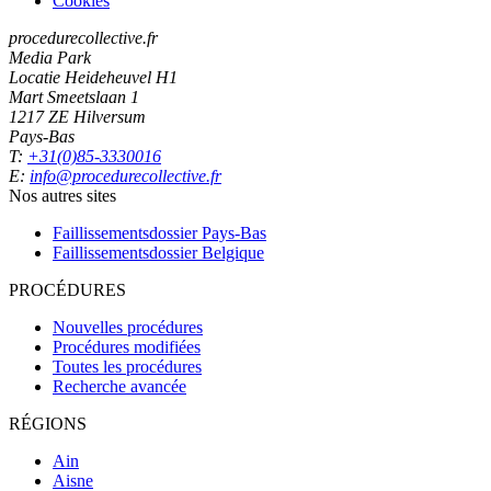
Cookies
procedurecollective.fr
Media Park
Locatie Heideheuvel H1
Mart Smeetslaan 1
1217 ZE Hilversum
Pays-Bas
T:
+31(0)85-3330016
E:
info@procedurecollective.fr
Nos autres sites
Faillissementsdossier
Pays-Bas
Faillissementsdossier
Belgique
PROCÉDURES
Nouvelles procédures
Procédures modifiées
Toutes les procédures
Recherche avancée
RÉGIONS
Ain
Aisne