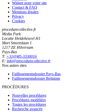
Widget pour votre site
Contact & FAQ
Mentions légales
Privacy
Cookies
procedurecollective.fr
Media Park
Locatie Heideheuvel H1
Mart Smeetslaan 1
1217 ZE Hilversum
Pays-Bas
T:
+31(0)85-3330016
E:
info@procedurecollective.fr
Nos autres sites
Faillissementsdossier
Pays-Bas
Faillissementsdossier
Belgique
PROCÉDURES
Nouvelles procédures
Procédures modifiées
Toutes les procédures
Recherche avancée