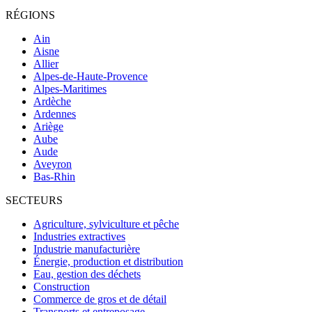
RÉGIONS
Ain
Aisne
Allier
Alpes-de-Haute-Provence
Alpes-Maritimes
Ardèche
Ardennes
Ariège
Aube
Aude
Aveyron
Bas-Rhin
SECTEURS
Agriculture, sylviculture et pêche
Industries extractives
Industrie manufacturière
Énergie, production et distribution
Eau, gestion des déchets
Construction
Commerce de gros et de détail
Transports et entreposage