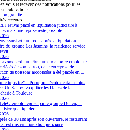
vez-vous et recevez des notifications pour les
les publications
tion gratuite
ités récentes
ta Festival placé en liquidation judiciaire à
lle, mais une reprise reste possible
/2026
euve-sur-Lot : un mois après la liquidation
aire du groupe Les Jasmins, la résidence service
revit
/2026
 avons perdu un être humain et notre emploi » :
le décès de son patron, cette entreprise de
ution de boissons alcoolisées a été placée en ...
/2026
 une injustice"... Pourquoi l'école de danse hip-
eakin School va quitter les Halles de la
cherie à Toulouse
/2026
 TéléGrenoble reprise par le groupe Dellen, la
é historique liquidée
/2026
 près de 30 ans après son ouverture, le restaurant
ar est mis en liquidation judiciaire
/2026