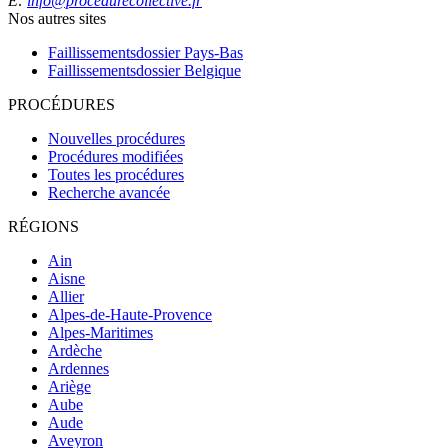
E:
info@procedurecollective.fr
Nos autres sites
Faillissementsdossier
Pays-Bas
Faillissementsdossier
Belgique
PROCÉDURES
Nouvelles procédures
Procédures modifiées
Toutes les procédures
Recherche avancée
RÉGIONS
Ain
Aisne
Allier
Alpes-de-Haute-Provence
Alpes-Maritimes
Ardèche
Ardennes
Ariège
Aube
Aude
Aveyron