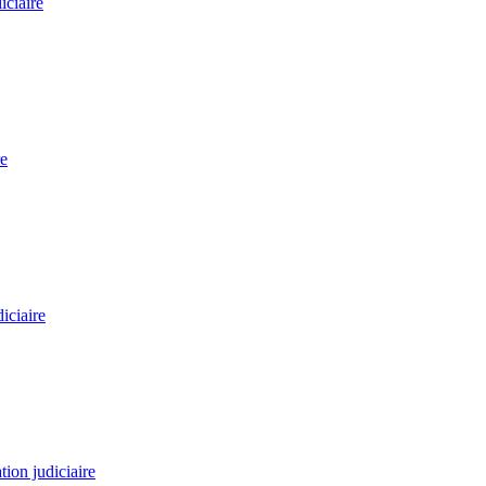
iciaire
re
iciaire
tion judiciaire