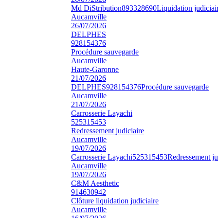
Md DiStribution
893328690
Liquidation judiciai
Aucamville
26/07/2026
DELPHES
928154376
Procédure sauvegarde
Aucamville
Haute-Garonne
21/07/2026
DELPHES
928154376
Procédure sauvegarde
Aucamville
21/07/2026
Carrosserie Layachi
525315453
Redressement judiciaire
Aucamville
19/07/2026
Carrosserie Layachi
525315453
Redressement ju
Aucamville
19/07/2026
C&M Aesthetic
914630942
Clôture liquidation judiciaire
Aucamville