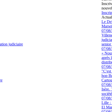
Inscri
nouvel
Inscrip
Actual
Le Del
Marsei
07/08
Villen
judici
tion judiciaire
senior 
07/08
« Nous
après 
distrib
07/08
"C'est
hop Br
re
Cartou
07/08
Isère.
sociét
07/08
Lille :
El Man
07/08