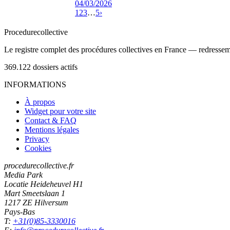
04/03/2026
1
2
3
…
5
›
Procedure
collective
Le registre complet des procédures collectives en France — redressemen
369.122
dossiers actifs
INFORMATIONS
À propos
Widget pour votre site
Contact & FAQ
Mentions légales
Privacy
Cookies
procedurecollective.fr
Media Park
Locatie Heideheuvel H1
Mart Smeetslaan 1
1217 ZE Hilversum
Pays-Bas
T:
+31(0)85-3330016