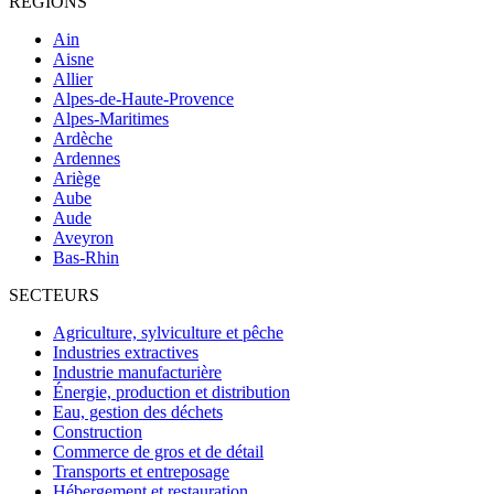
RÉGIONS
Ain
Aisne
Allier
Alpes-de-Haute-Provence
Alpes-Maritimes
Ardèche
Ardennes
Ariège
Aube
Aude
Aveyron
Bas-Rhin
SECTEURS
Agriculture, sylviculture et pêche
Industries extractives
Industrie manufacturière
Énergie, production et distribution
Eau, gestion des déchets
Construction
Commerce de gros et de détail
Transports et entreposage
Hébergement et restauration