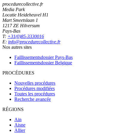
procedurecollective.fr
Media Park
Locatie Heideheuvel H1
Mart Smeetslaan 1
1217 ZE Hilversum
Pays-Bas
T:
+31(0)85-3330016
E:
info@procedurecollective.fr
Nos autres sites
Faillissementsdossier
Pays-Bas
Faillissementsdossier
Belgique
PROCÉDURES
Nouvelles procédures
Procédures modifiées
Toutes les procédures
Recherche avancée
RÉGIONS
Ain
Aisne
Allier