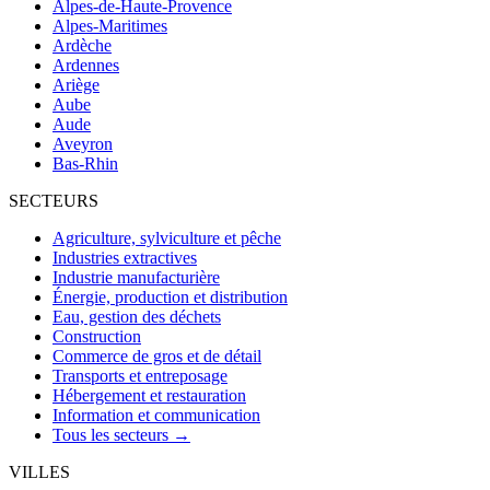
Alpes-de-Haute-Provence
Alpes-Maritimes
Ardèche
Ardennes
Ariège
Aube
Aude
Aveyron
Bas-Rhin
SECTEURS
Agriculture, sylviculture et pêche
Industries extractives
Industrie manufacturière
Énergie, production et distribution
Eau, gestion des déchets
Construction
Commerce de gros et de détail
Transports et entreposage
Hébergement et restauration
Information et communication
Tous les secteurs →
VILLES