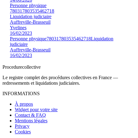
Personne physique
780317803535462718
Liquidation judiciaire
Auffreville-Brasseuil
Yvelines
16/02/2023
Personne physique
780317803535462718
Liquidation
judiciaire
Auffreville-Brasseuil
16/02/2023
Procedure
collective
Le registre complet des procédures collectives en France —
redressements et liquidations judiciaires.
INFORMATIONS
À propos
Widget pour votre site
Contact & FAQ
Mentions légales
Privacy
Cookies