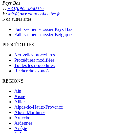
Pays-Bas
T:
+31(0)85-3330016
E:
info@procedurecollective.fr
Nos autres sites
Faillissementsdossier
Pays-Bas
Faillissementsdossier
Belgique
PROCÉDURES
Nouvelles procédures
Procédures modifiées
Toutes les procédures
Recherche avancée
RÉGIONS
Ain
Aisne
Allier
Alpes-de-Haute-Provence
Alpes-Maritimes
Ardèche
Ardennes
Ariège