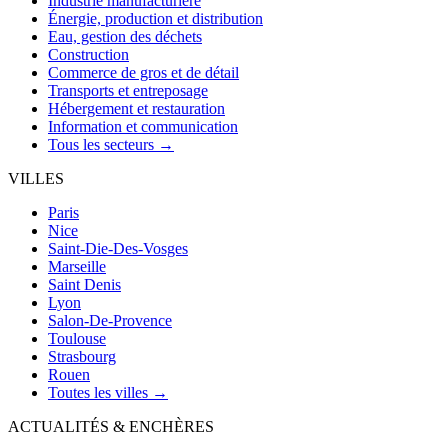
Industrie manufacturière
Énergie, production et distribution
Eau, gestion des déchets
Construction
Commerce de gros et de détail
Transports et entreposage
Hébergement et restauration
Information et communication
Tous les secteurs →
VILLES
Paris
Nice
Saint-Die-Des-Vosges
Marseille
Saint Denis
Lyon
Salon-De-Provence
Toulouse
Strasbourg
Rouen
Toutes les villes →
ACTUALITÉS & ENCHÈRES