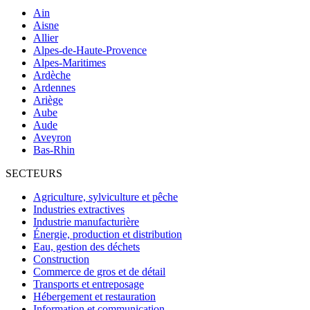
Ain
Aisne
Allier
Alpes-de-Haute-Provence
Alpes-Maritimes
Ardèche
Ardennes
Ariège
Aube
Aude
Aveyron
Bas-Rhin
SECTEURS
Agriculture, sylviculture et pêche
Industries extractives
Industrie manufacturière
Énergie, production et distribution
Eau, gestion des déchets
Construction
Commerce de gros et de détail
Transports et entreposage
Hébergement et restauration
Information et communication