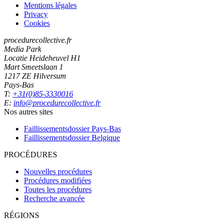
Mentions légales
Privacy
Cookies
procedurecollective.fr
Media Park
Locatie Heideheuvel H1
Mart Smeetslaan 1
1217 ZE Hilversum
Pays-Bas
T:
+31(0)85-3330016
E:
info@procedurecollective.fr
Nos autres sites
Faillissementsdossier
Pays-Bas
Faillissementsdossier
Belgique
PROCÉDURES
Nouvelles procédures
Procédures modifiées
Toutes les procédures
Recherche avancée
RÉGIONS