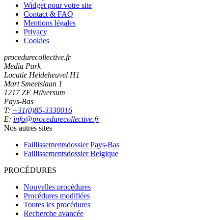
Widget pour votre site
Contact & FAQ
Mentions légales
Privacy
Cookies
procedurecollective.fr
Media Park
Locatie Heideheuvel H1
Mart Smeetslaan 1
1217 ZE Hilversum
Pays-Bas
T:
+31(0)85-3330016
E:
info@procedurecollective.fr
Nos autres sites
Faillissementsdossier
Pays-Bas
Faillissementsdossier
Belgique
PROCÉDURES
Nouvelles procédures
Procédures modifiées
Toutes les procédures
Recherche avancée