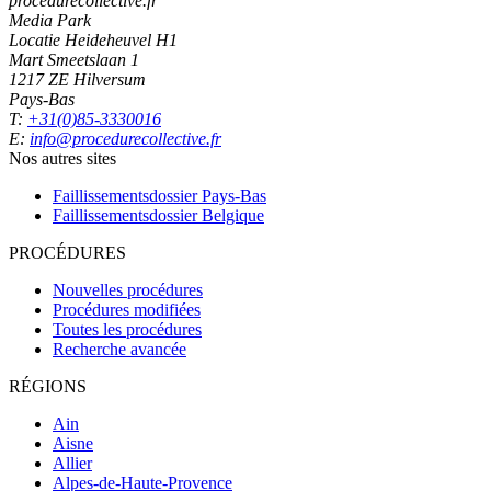
procedurecollective.fr
Media Park
Locatie Heideheuvel H1
Mart Smeetslaan 1
1217 ZE Hilversum
Pays-Bas
T:
+31(0)85-3330016
E:
info@procedurecollective.fr
Nos autres sites
Faillissementsdossier
Pays-Bas
Faillissementsdossier
Belgique
PROCÉDURES
Nouvelles procédures
Procédures modifiées
Toutes les procédures
Recherche avancée
RÉGIONS
Ain
Aisne
Allier
Alpes-de-Haute-Provence