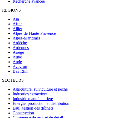
Recherche avancée
RÉGIONS
Ain
Aisne
Allier
Alpes-de-Haute-Provence
Alpes-Maritimes
Ardèche
Ardennes
Ariège
Aube
Aude
Aveyron
Bas-Rhin
SECTEURS
Agriculture, sylviculture et pêche
Industries extractives
Industrie manufacturière
Énergie, production et distribution
Eau, gestion des déchets
Construction
Commerce de gros et de détail