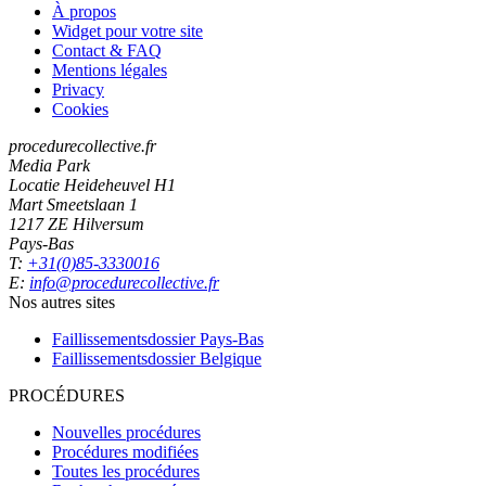
À propos
Widget pour votre site
Contact & FAQ
Mentions légales
Privacy
Cookies
procedurecollective.fr
Media Park
Locatie Heideheuvel H1
Mart Smeetslaan 1
1217 ZE Hilversum
Pays-Bas
T:
+31(0)85-3330016
E:
info@procedurecollective.fr
Nos autres sites
Faillissementsdossier
Pays-Bas
Faillissementsdossier
Belgique
PROCÉDURES
Nouvelles procédures
Procédures modifiées
Toutes les procédures