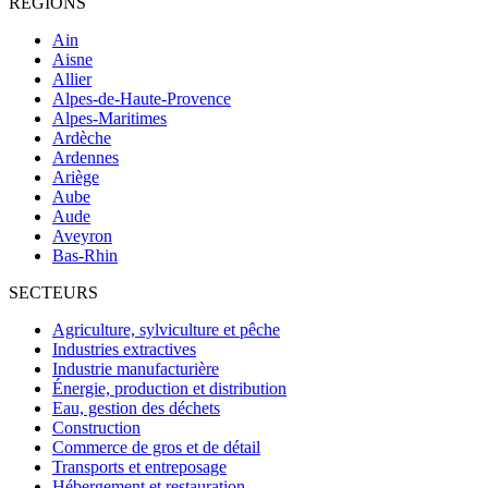
RÉGIONS
Ain
Aisne
Allier
Alpes-de-Haute-Provence
Alpes-Maritimes
Ardèche
Ardennes
Ariège
Aube
Aude
Aveyron
Bas-Rhin
SECTEURS
Agriculture, sylviculture et pêche
Industries extractives
Industrie manufacturière
Énergie, production et distribution
Eau, gestion des déchets
Construction
Commerce de gros et de détail
Transports et entreposage
Hébergement et restauration