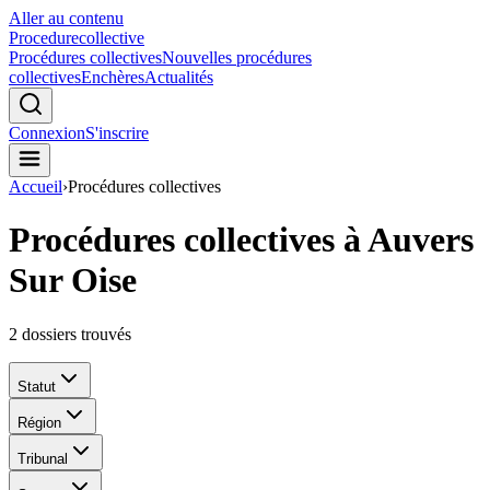
Aller au contenu
Procedure
collective
Procédures collectives
Nouvelles procédures
collectives
Enchères
Actualités
Connexion
S'inscrire
Accueil
›
Procédures collectives
Procédures collectives à Auvers
Sur Oise
2
dossiers trouvés
Statut
Région
Tribunal