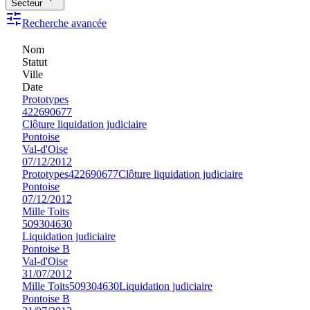
Secteur
Recherche avancée
Nom
Statut
Ville
Date
Prototypes
422690677
Clôture liquidation judiciaire
Pontoise
Val-d'Oise
07/12/2012
Prototypes
422690677
Clôture liquidation judiciaire
Pontoise
07/12/2012
Mille Toits
509304630
Liquidation judiciaire
Pontoise B
Val-d'Oise
31/07/2012
Mille Toits
509304630
Liquidation judiciaire
Pontoise B