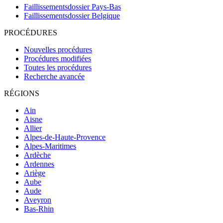
Faillissementsdossier
Pays-Bas
Faillissementsdossier
Belgique
PROCÉDURES
Nouvelles procédures
Procédures modifiées
Toutes les procédures
Recherche avancée
RÉGIONS
Ain
Aisne
Allier
Alpes-de-Haute-Provence
Alpes-Maritimes
Ardèche
Ardennes
Ariège
Aube
Aude
Aveyron
Bas-Rhin