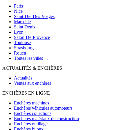
Paris
Nice
Saint-Die-Des-Vosges
Marseille
Saint Denis
Lyon
Salon-De-Provence
Toulouse
Strasbourg
Rouen
Toutes les villes →
ACTUALITÉS & ENCHÈRES
Actualités
Ventes aux enchères
ENCHÈRES EN LIGNE
Enchères machines
Enchères véhicules automoteurs
Enchères collections
Enchères matériaux de construction
Enchères outillage
Enchères bijoux