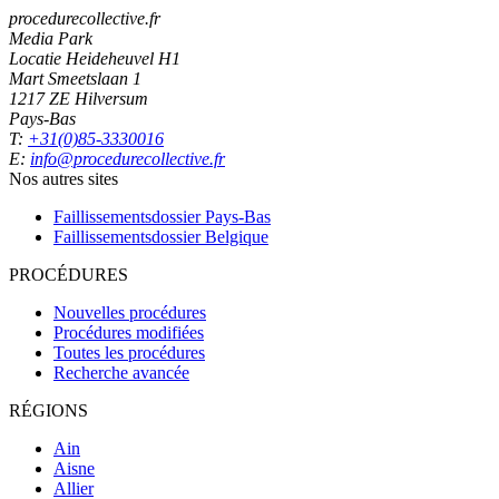
procedurecollective.fr
Media Park
Locatie Heideheuvel H1
Mart Smeetslaan 1
1217 ZE Hilversum
Pays-Bas
T:
+31(0)85-3330016
E:
info@procedurecollective.fr
Nos autres sites
Faillissementsdossier
Pays-Bas
Faillissementsdossier
Belgique
PROCÉDURES
Nouvelles procédures
Procédures modifiées
Toutes les procédures
Recherche avancée
RÉGIONS
Ain
Aisne
Allier