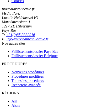
Cookies
procedurecollective.fr
Media Park
Locatie Heideheuvel H1
Mart Smeetslaan 1
1217 ZE Hilversum
Pays-Bas
T:
+31(0)85-3330016
E:
info@procedurecollective.fr
Nos autres sites
Faillissementsdossier
Pays-Bas
Faillissementsdossier
Belgique
PROCÉDURES
Nouvelles procédures
Procédures modifiées
Toutes les procédures
Recherche avancée
RÉGIONS
Ain
Aisne