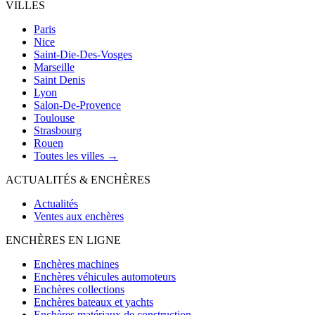
VILLES
Paris
Nice
Saint-Die-Des-Vosges
Marseille
Saint Denis
Lyon
Salon-De-Provence
Toulouse
Strasbourg
Rouen
Toutes les villes →
ACTUALITÉS & ENCHÈRES
Actualités
Ventes aux enchères
ENCHÈRES EN LIGNE
Enchères machines
Enchères véhicules automoteurs
Enchères collections
Enchères bateaux et yachts
Enchères matériaux de construction