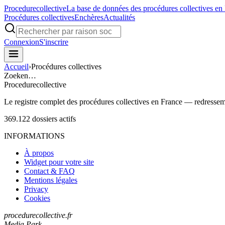
Procedure
collective
La base de données des procédures collectives en
Procédures collectives
Enchères
Actualités
Connexion
S'inscrire
Accueil
›
Procédures collectives
Zoeken…
Procedure
collective
Le registre complet des procédures collectives en France — redressemen
369.122
dossiers actifs
INFORMATIONS
À propos
Widget pour votre site
Contact & FAQ
Mentions légales
Privacy
Cookies
procedurecollective.fr
Media Park