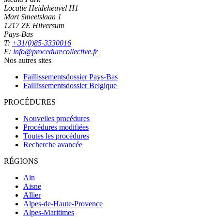
Locatie Heideheuvel H1
Mart Smeetslaan 1
1217 ZE Hilversum
Pays-Bas
T:
+31(0)85-3330016
E:
info@procedurecollective.fr
Nos autres sites
Faillissementsdossier
Pays-Bas
Faillissementsdossier
Belgique
PROCÉDURES
Nouvelles procédures
Procédures modifiées
Toutes les procédures
Recherche avancée
RÉGIONS
Ain
Aisne
Allier
Alpes-de-Haute-Provence
Alpes-Maritimes