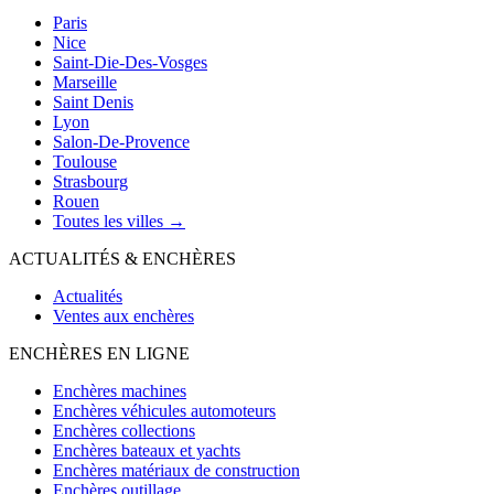
Paris
Nice
Saint-Die-Des-Vosges
Marseille
Saint Denis
Lyon
Salon-De-Provence
Toulouse
Strasbourg
Rouen
Toutes les villes →
ACTUALITÉS & ENCHÈRES
Actualités
Ventes aux enchères
ENCHÈRES EN LIGNE
Enchères machines
Enchères véhicules automoteurs
Enchères collections
Enchères bateaux et yachts
Enchères matériaux de construction
Enchères outillage