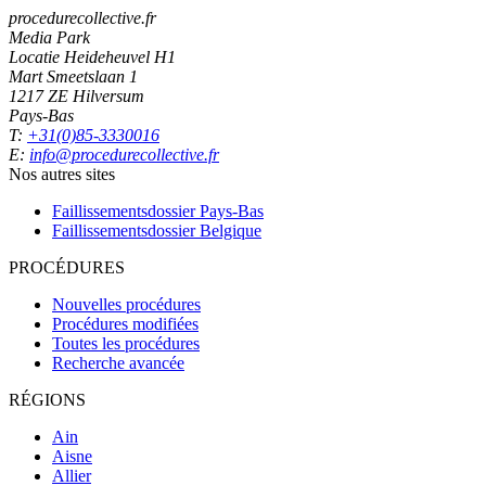
procedurecollective.fr
Media Park
Locatie Heideheuvel H1
Mart Smeetslaan 1
1217 ZE Hilversum
Pays-Bas
T:
+31(0)85-3330016
E:
info@procedurecollective.fr
Nos autres sites
Faillissementsdossier
Pays-Bas
Faillissementsdossier
Belgique
PROCÉDURES
Nouvelles procédures
Procédures modifiées
Toutes les procédures
Recherche avancée
RÉGIONS
Ain
Aisne
Allier