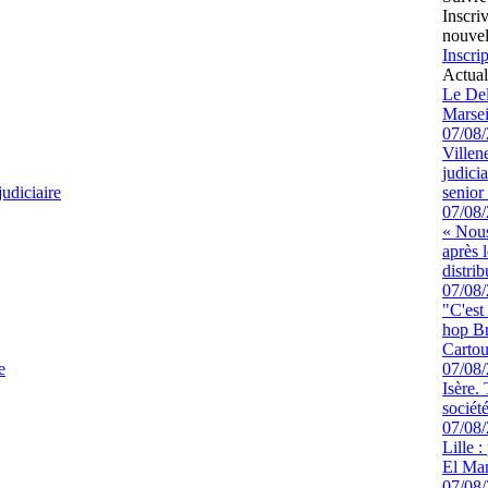
Inscri
nouvel
Inscrip
Actual
Le Del
Marsei
07/08
Villen
judici
judiciaire
senior 
07/08
« Nous
après 
distrib
07/08
"C'est
hop Br
Cartou
e
07/08
Isère.
sociét
07/08
Lille :
El Man
07/08