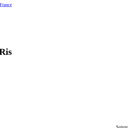
 France
-Ris
Suivre