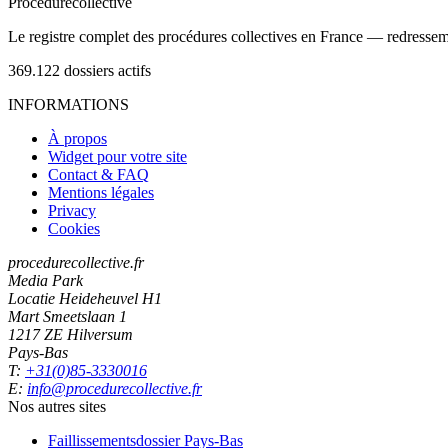
Procedure
collective
Le registre complet des procédures collectives en France — redressemen
369.122
dossiers actifs
INFORMATIONS
À propos
Widget pour votre site
Contact & FAQ
Mentions légales
Privacy
Cookies
procedurecollective.fr
Media Park
Locatie Heideheuvel H1
Mart Smeetslaan 1
1217 ZE Hilversum
Pays-Bas
T:
+31(0)85-3330016
E:
info@procedurecollective.fr
Nos autres sites
Faillissementsdossier
Pays-Bas