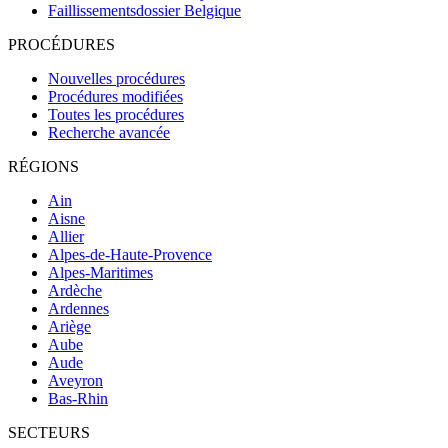
Faillissementsdossier
Belgique
PROCÉDURES
Nouvelles procédures
Procédures modifiées
Toutes les procédures
Recherche avancée
RÉGIONS
Ain
Aisne
Allier
Alpes-de-Haute-Provence
Alpes-Maritimes
Ardèche
Ardennes
Ariège
Aube
Aude
Aveyron
Bas-Rhin
SECTEURS