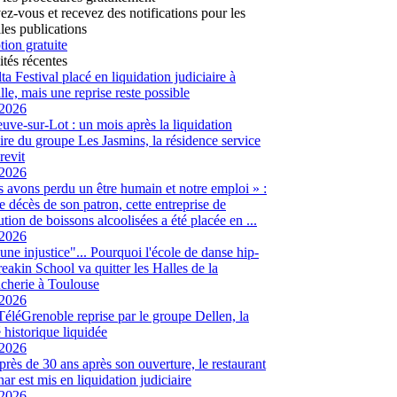
vez-vous et recevez des notifications pour les
les publications
tion gratuite
ités récentes
ta Festival placé en liquidation judiciaire à
lle, mais une reprise reste possible
/2026
euve-sur-Lot : un mois après la liquidation
aire du groupe Les Jasmins, la résidence service
revit
/2026
 avons perdu un être humain et notre emploi » :
le décès de son patron, cette entreprise de
ution de boissons alcoolisées a été placée en ...
/2026
 une injustice"... Pourquoi l'école de danse hip-
eakin School va quitter les Halles de la
cherie à Toulouse
/2026
 TéléGrenoble reprise par le groupe Dellen, la
é historique liquidée
/2026
 près de 30 ans après son ouverture, le restaurant
ar est mis en liquidation judiciaire
/2026