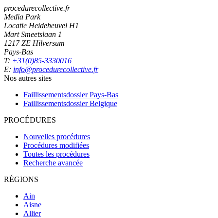
procedurecollective.fr
Media Park
Locatie Heideheuvel H1
Mart Smeetslaan 1
1217 ZE Hilversum
Pays-Bas
T:
+31(0)85-3330016
E:
info@procedurecollective.fr
Nos autres sites
Faillissementsdossier
Pays-Bas
Faillissementsdossier
Belgique
PROCÉDURES
Nouvelles procédures
Procédures modifiées
Toutes les procédures
Recherche avancée
RÉGIONS
Ain
Aisne
Allier