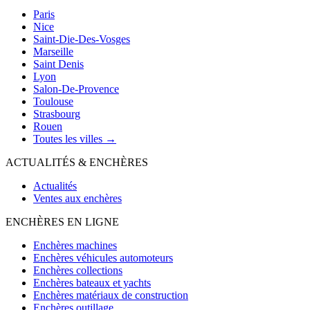
Paris
Nice
Saint-Die-Des-Vosges
Marseille
Saint Denis
Lyon
Salon-De-Provence
Toulouse
Strasbourg
Rouen
Toutes les villes →
ACTUALITÉS & ENCHÈRES
Actualités
Ventes aux enchères
ENCHÈRES EN LIGNE
Enchères machines
Enchères véhicules automoteurs
Enchères collections
Enchères bateaux et yachts
Enchères matériaux de construction
Enchères outillage