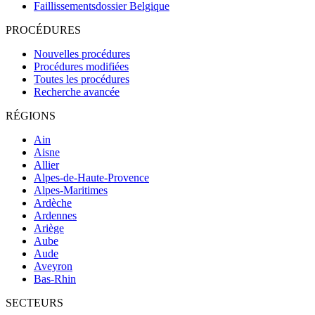
Faillissementsdossier
Belgique
PROCÉDURES
Nouvelles procédures
Procédures modifiées
Toutes les procédures
Recherche avancée
RÉGIONS
Ain
Aisne
Allier
Alpes-de-Haute-Provence
Alpes-Maritimes
Ardèche
Ardennes
Ariège
Aube
Aude
Aveyron
Bas-Rhin
SECTEURS