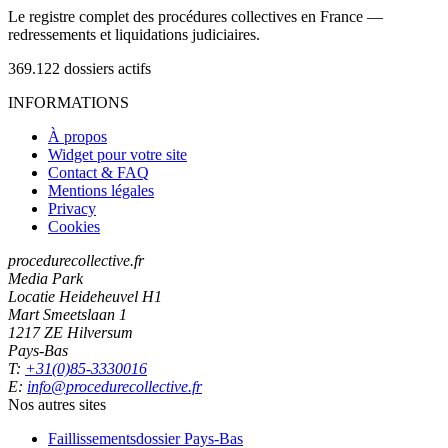
Le registre complet des procédures collectives en France —
redressements et liquidations judiciaires.
369.122
dossiers actifs
INFORMATIONS
À propos
Widget pour votre site
Contact & FAQ
Mentions légales
Privacy
Cookies
procedurecollective.fr
Media Park
Locatie Heideheuvel H1
Mart Smeetslaan 1
1217 ZE Hilversum
Pays-Bas
T:
+31(0)85-3330016
E:
info@procedurecollective.fr
Nos autres sites
Faillissementsdossier
Pays-Bas