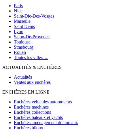
Paris
Nice
Saint-Die-Des-Vosges
Marseille
Saint Denis
Lyon
Salon-De-Provence
Toulouse
Strasbourg
Rouen
Toutes les villes →
ACTUALITÉS & ENCHÈRES
Actualités
Ventes aux enchères
ENCHÈRES EN LIGNE
Enchères véhicules automoteurs
Enchères machines
Enchères collections
Enchères bateaux et yachts
Enchères aménagement de bureaux
Enchères bijoux