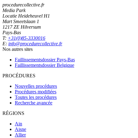
procedurecollective.fr
Media Park
Locatie Heideheuvel H1
Mart Smeetslaan 1
1217 ZE Hilversum
Pays-Bas
T:
+31(0)85-3330016
E:
info@procedurecollective.fr
Nos autres sites
Faillissementsdossier
Pays-Bas
Faillissementsdossier
Belgique
PROCÉDURES
Nouvelles procédures
Procédures modifiées
Toutes les procédures
Recherche avancée
RÉGIONS
Ain
Aisne
Allier