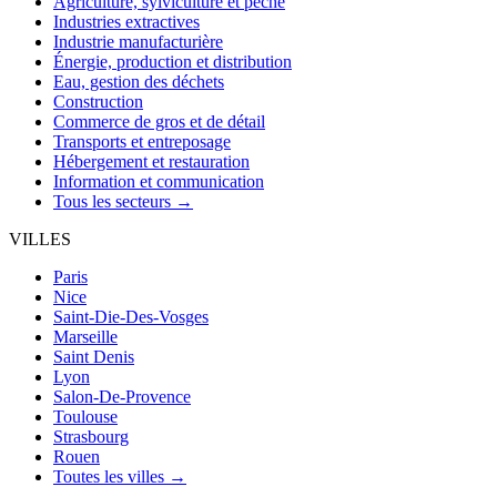
Agriculture, sylviculture et pêche
Industries extractives
Industrie manufacturière
Énergie, production et distribution
Eau, gestion des déchets
Construction
Commerce de gros et de détail
Transports et entreposage
Hébergement et restauration
Information et communication
Tous les secteurs →
VILLES
Paris
Nice
Saint-Die-Des-Vosges
Marseille
Saint Denis
Lyon
Salon-De-Provence
Toulouse
Strasbourg
Rouen
Toutes les villes →