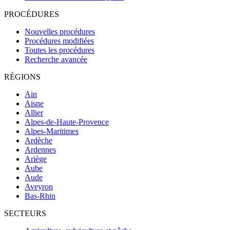
PROCÉDURES
Nouvelles procédures
Procédures modifiées
Toutes les procédures
Recherche avancée
RÉGIONS
Ain
Aisne
Allier
Alpes-de-Haute-Provence
Alpes-Maritimes
Ardèche
Ardennes
Ariège
Aube
Aude
Aveyron
Bas-Rhin
SECTEURS