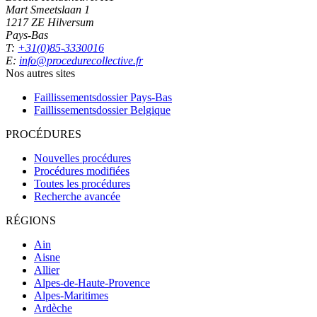
Mart Smeetslaan 1
1217 ZE Hilversum
Pays-Bas
T:
+31(0)85-3330016
E:
info@procedurecollective.fr
Nos autres sites
Faillissementsdossier
Pays-Bas
Faillissementsdossier
Belgique
PROCÉDURES
Nouvelles procédures
Procédures modifiées
Toutes les procédures
Recherche avancée
RÉGIONS
Ain
Aisne
Allier
Alpes-de-Haute-Provence
Alpes-Maritimes
Ardèche