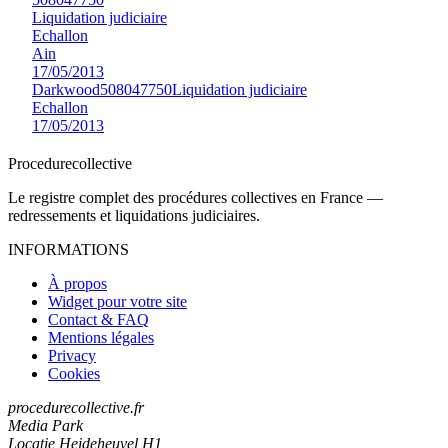
Liquidation judiciaire
Echallon
Ain
17/05/2013
Darkwood
508047750
Liquidation judiciaire
Echallon
17/05/2013
Procedure
collective
Le registre complet des procédures collectives en France —
redressements et liquidations judiciaires.
INFORMATIONS
À propos
Widget pour votre site
Contact & FAQ
Mentions légales
Privacy
Cookies
procedurecollective.fr
Media Park
Locatie Heideheuvel H1