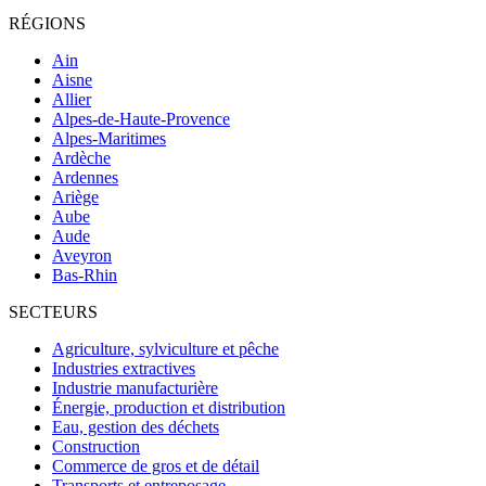
RÉGIONS
Ain
Aisne
Allier
Alpes-de-Haute-Provence
Alpes-Maritimes
Ardèche
Ardennes
Ariège
Aube
Aude
Aveyron
Bas-Rhin
SECTEURS
Agriculture, sylviculture et pêche
Industries extractives
Industrie manufacturière
Énergie, production et distribution
Eau, gestion des déchets
Construction
Commerce de gros et de détail
Transports et entreposage