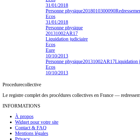
31/01/2018
Personne physique
2018010300090
Redressement
Ecos
31/01/2018
Personne physique
20131002AR17
Liquidation judiciaire
Ecos
Eure
10/10/2013
Personne physique
20131002AR17
Liquidation j
Ecos
10/10/2013
Procedure
collective
Le registre complet des procédures collectives en France — redressemen
INFORMATIONS
À propos
Widget pour votre site
Contact & FAQ
Mentions légales
Privacy