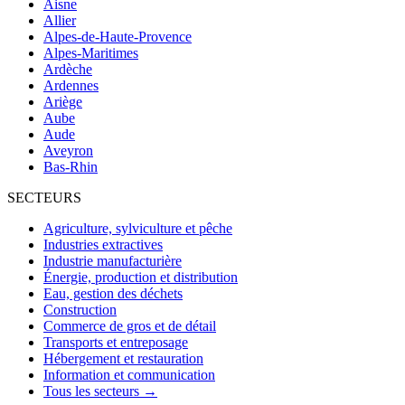
Aisne
Allier
Alpes-de-Haute-Provence
Alpes-Maritimes
Ardèche
Ardennes
Ariège
Aube
Aude
Aveyron
Bas-Rhin
SECTEURS
Agriculture, sylviculture et pêche
Industries extractives
Industrie manufacturière
Énergie, production et distribution
Eau, gestion des déchets
Construction
Commerce de gros et de détail
Transports et entreposage
Hébergement et restauration
Information et communication
Tous les secteurs →