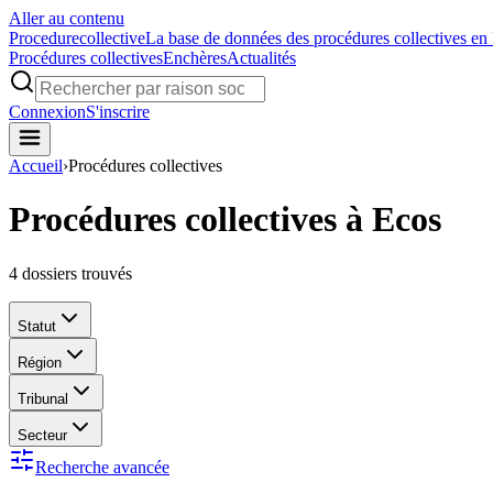
Aller au contenu
Procedure
collective
La base de données des procédures collectives en
Procédures collectives
Enchères
Actualités
Connexion
S'inscrire
Accueil
›
Procédures collectives
Procédures collectives à Ecos
4
dossiers trouvés
Statut
Région
Tribunal
Secteur
Recherche avancée