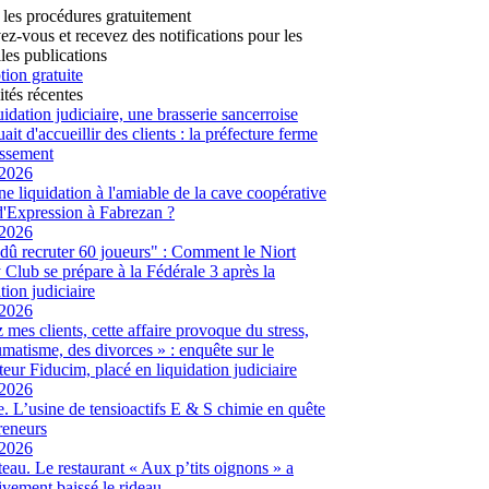
 les procédures gratuitement
vez-vous et recevez des notifications pour les
les publications
tion gratuite
ités récentes
uidation judiciaire, une brasserie sancerroise
ait d'accueillir des clients : la préfecture ferme
lissement
/2026
ne liquidation à l'amiable de la cave coopérative
d'Expression à Fabrezan ?
/2026
dû recruter 60 joueurs" : Comment le Niort
Club se prépare à la Fédérale 3 après la
tion judiciaire
/2026
 mes clients, cette affaire provoque du stress,
umatisme, des divorces » : enquête sur le
eur Fiducim, placé en liquidation judiciaire
/2026
. L’usine de tensioactifs E & S chimie en quête
reneurs
/2026
eau. Le restaurant « Aux p’tits oignons » a
tivement baissé le rideau