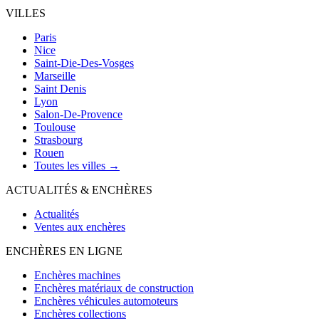
VILLES
Paris
Nice
Saint-Die-Des-Vosges
Marseille
Saint Denis
Lyon
Salon-De-Provence
Toulouse
Strasbourg
Rouen
Toutes les villes →
ACTUALITÉS & ENCHÈRES
Actualités
Ventes aux enchères
ENCHÈRES EN LIGNE
Enchères machines
Enchères matériaux de construction
Enchères véhicules automoteurs
Enchères collections