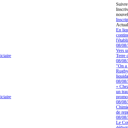
Suivre
Inscri
nouvel
Inscrip
Actual
En liq
continu
l'étab
08/08
Vers u
ciaire
Terre 
08/08
"On a 
Rugby 
liquida
08/08
« Chez
un tra
ciaire
promot
08/08
Chimie
de rep
08/08
Le Cot
défini