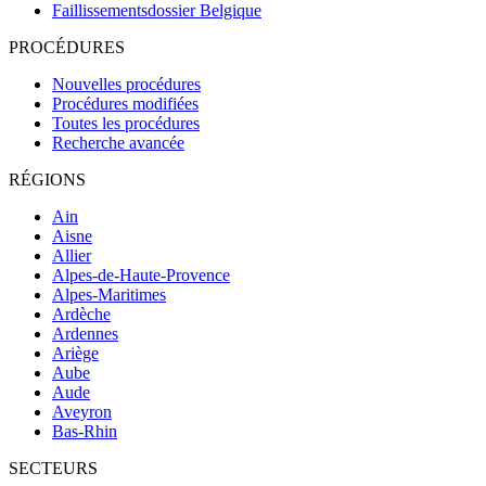
Faillissementsdossier
Belgique
PROCÉDURES
Nouvelles procédures
Procédures modifiées
Toutes les procédures
Recherche avancée
RÉGIONS
Ain
Aisne
Allier
Alpes-de-Haute-Provence
Alpes-Maritimes
Ardèche
Ardennes
Ariège
Aube
Aude
Aveyron
Bas-Rhin
SECTEURS