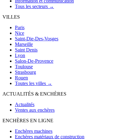
Information et communication
Tous les secteurs →
VILLES
Paris
Nice
Saint-Die-Des-Vosges
Marseille
Saint Denis
Lyon
Salon-De-Provence
Toulouse
Strasbourg
Rouen
Toutes les villes →
ACTUALITÉS & ENCHÈRES
Actualités
Ventes aux enchères
ENCHÈRES EN LIGNE
Enchères machines
Enchères matériaux de construction