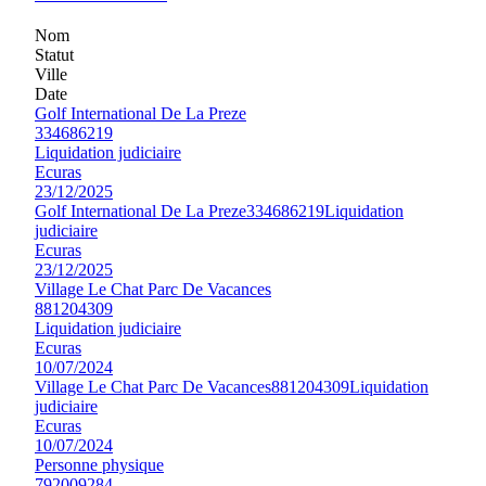
Nom
Statut
Ville
Date
Golf International De La Preze
334686219
Liquidation judiciaire
Ecuras
23/12/2025
Golf International De La Preze
334686219
Liquidation
judiciaire
Ecuras
23/12/2025
Village Le Chat Parc De Vacances
881204309
Liquidation judiciaire
Ecuras
10/07/2024
Village Le Chat Parc De Vacances
881204309
Liquidation
judiciaire
Ecuras
10/07/2024
Personne physique
792009284