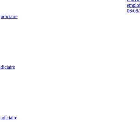
emploi
06/08
judiciaire
diciaire
udiciaire