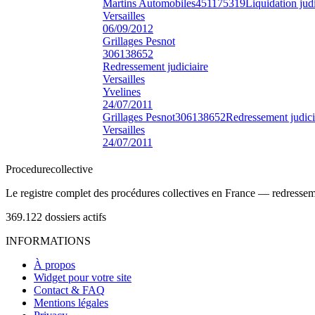
Martins Automobiles
451175319
Liquidation judi
Versailles
06/09/2012
Grillages Pesnot
306138652
Redressement judiciaire
Versailles
Yvelines
24/07/2011
Grillages Pesnot
306138652
Redressement judici
Versailles
24/07/2011
Procedure
collective
Le registre complet des procédures collectives en France — redressemen
369.122
dossiers actifs
INFORMATIONS
À propos
Widget pour votre site
Contact & FAQ
Mentions légales