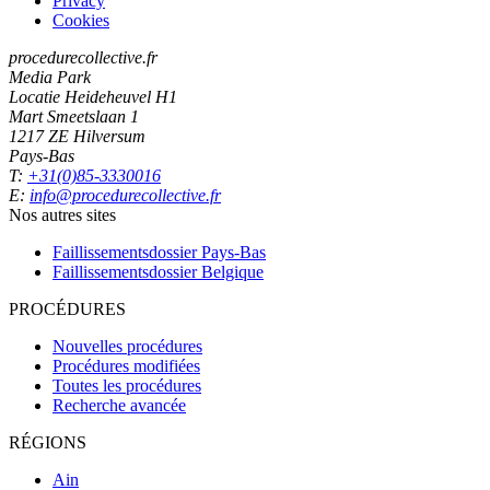
Privacy
Cookies
procedurecollective.fr
Media Park
Locatie Heideheuvel H1
Mart Smeetslaan 1
1217 ZE Hilversum
Pays-Bas
T:
+31(0)85-3330016
E:
info@procedurecollective.fr
Nos autres sites
Faillissementsdossier
Pays-Bas
Faillissementsdossier
Belgique
PROCÉDURES
Nouvelles procédures
Procédures modifiées
Toutes les procédures
Recherche avancée
RÉGIONS
Ain