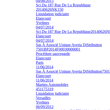
04/08/2015
Sci Du 187 Rue De La Republique
20140626NK150
Liquidation judiciaire
Elancourt
Yvelines
04/07/2014
Sci Du 187 Rue De La Republique
20140626N
Elancourt
04/07/2014
Sas À Associé Unique Averia DiStribution
7501BP2014F00030000001
Procédure sauvegarde
Elancourt
Paris
11/06/2014
Sas À Associé Unique Averia DiStribution
7501
Elancourt
11/06/2014
Martins Automobiles
451175319
Liquidation judiciaire
Versailles
Yvelines
06/09/2012