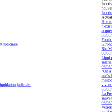
Inscri
nouvel
Inscrip
Actual
Ils re
n'exis
acquér
06/08
Footbal
 judiciaire
Girond
Rio M
06/08
Lippi 
salari
06/08
"On a 
après l
mastod
iquidation judiciaire
vivent 
06/08
La Fre
sauve
06/08
Verrer
repris