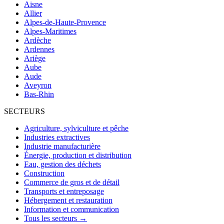
Aisne
Allier
Alpes-de-Haute-Provence
Alpes-Maritimes
Ardèche
Ardennes
Ariège
Aube
Aude
Aveyron
Bas-Rhin
SECTEURS
Agriculture, sylviculture et pêche
Industries extractives
Industrie manufacturière
Énergie, production et distribution
Eau, gestion des déchets
Construction
Commerce de gros et de détail
Transports et entreposage
Hébergement et restauration
Information et communication
Tous les secteurs →