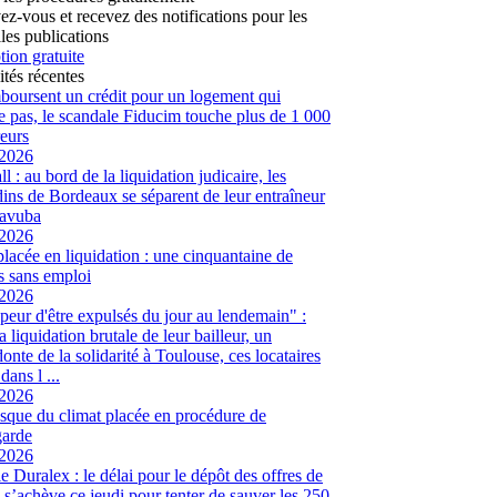
vez-vous et recevez des notifications pour les
les publications
tion gratuite
ités récentes
mboursent un crédit pour un logement qui
te pas, le scandale Fiducim touche plus de 1 000
eurs
/2026
l : au bord de la liquidation judicaire, les
ins de Bordeaux se séparent de leur entraîneur
avuba
/2026
placée en liquidation : une cinquantaine de
és sans emploi
/2026
peur d'être expulsés du jour au lendemain" :
a liquidation brutale de leur bailleur, un
onte de la solidarité à Toulouse, ces locataires
dans l ...
/2026
sque du climat placée en procédure de
garde
/2026
ie Duralex : le délai pour le dépôt des offres de
e s’achève ce jeudi pour tenter de sauver les 250