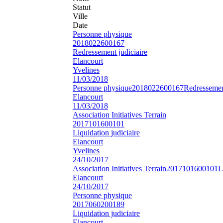
Statut
Ville
Date
Personne physique
2018022600167
Redressement judiciaire
Elancourt
Yvelines
11/03/2018
Personne physique
2018022600167
Redressement
Elancourt
11/03/2018
Association Initiatives Terrain
2017101600101
Liquidation judiciaire
Elancourt
Yvelines
24/10/2017
Association Initiatives Terrain
2017101600101
L
Elancourt
24/10/2017
Personne physique
2017060200189
Liquidation judiciaire
Elancourt