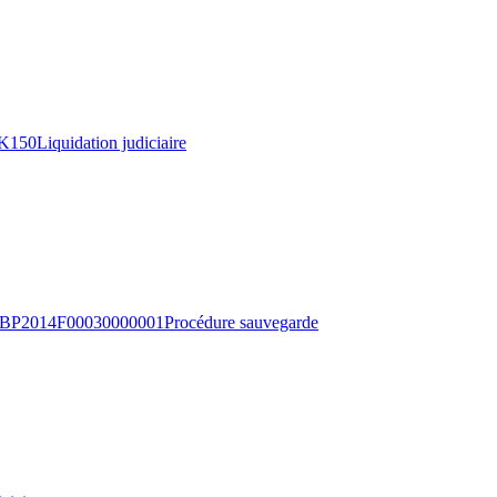
K150
Liquidation judiciaire
BP2014F00030000001
Procédure sauvegarde