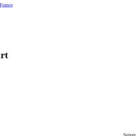
 France
rt
Suivre