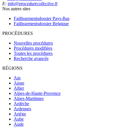
E:
info@procedurecollective.fr
Nos autres sites
Faillissementsdossier
Pays-Bas
Faillissementsdossier
Belgique
PROCÉDURES
Nouvelles procédures
Procédures modifiées
Toutes les procédures
Recherche avancée
RÉGIONS
Ain
Aisne
Allier
Alpes-de-Haute-Provence
Alpes-Maritimes
Ardèche
Ardennes
Ariège
Aube
Aude