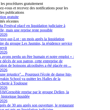
 les procédures gratuitement
vez-vous et recevez des notifications pour les
les publications
tion gratuite
ités récentes
ta Festival placé en liquidation judiciaire à
lle, mais une reprise reste possible
/2026
euve-sur-Lot : un mois après la liquidation
aire du groupe Les Jasmins, la résidence service
revit
/2026
 avons perdu un être humain et notre emploi » :
le décès de son patron, cette entreprise de
ution de boissons alcoolisées a été placée en ...
/2026
 une injustice"... Pourquoi l'école de danse hip-
eakin School va quitter les Halles de la
cherie à Toulouse
/2026
 TéléGrenoble reprise par le groupe Dellen, la
é historique liquidée
/2026
 près de 30 ans après son ouverture, le restaurant
ar est mis en liquidation judiciaire