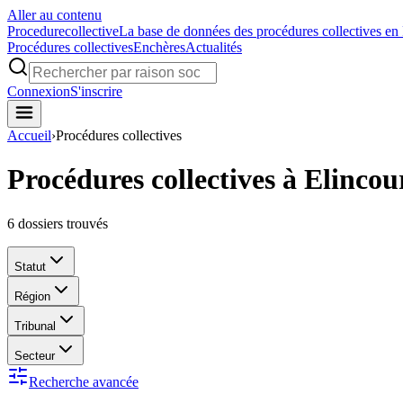
Aller au contenu
Procedure
collective
La base de données des procédures collectives en
Procédures collectives
Enchères
Actualités
Connexion
S'inscrire
Accueil
›
Procédures collectives
Procédures collectives à Elincou
6
dossiers trouvés
Statut
Région
Tribunal
Secteur
Recherche avancée