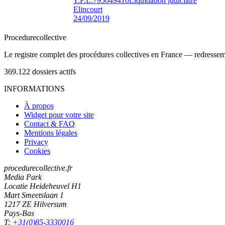
T.F.L.
795049410
Liquidation judiciaire
Elincourt
24/09/2019
Procedure
collective
Le registre complet des procédures collectives en France — redressemen
369.122
dossiers actifs
INFORMATIONS
À propos
Widget pour votre site
Contact & FAQ
Mentions légales
Privacy
Cookies
procedurecollective.fr
Media Park
Locatie Heideheuvel H1
Mart Smeetslaan 1
1217 ZE Hilversum
Pays-Bas
T:
+31(0)85-3330016