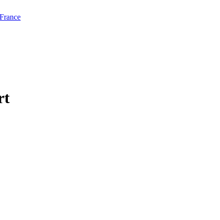
 France
rt