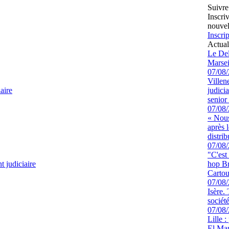
Suivre
Inscri
nouvel
Inscrip
Actual
Le Del
Marsei
07/08
Villen
aire
judici
senior 
07/08
« Nous
après 
distrib
07/08
"C'est
 judiciaire
hop Br
Cartou
07/08
Isère.
sociét
07/08
Lille :
El Man