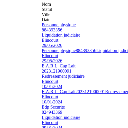
Nom
Statut
Ville
Date
Personne physique
884393356
Liquidation judiciaire
Elincourt
29/05/2026
Personne physique
884393356
Liquidation judici
Elincourt
29/05/2026
E.A.R.L. Cap Lait
2023121900091
Redressement judiciaire
Elincourt
10/01/2024
E.A.R.L. Cap Lait
2023121900091
Redressement
Elincourt
10/01/2024
Edp Securite
824943369
Liquidation judiciaire
Elincourt
09/01/2024